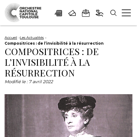
Panneau de gestion des cookies
Aller
Aller
Aller
Aller
Aller
au
à
à
au
au
Accueil
Les Actualités
Compositrices : de l’invisibilité à la résurrection
contenu
la
la
pied
plan
COMPOSITRICES : DE
principal
navigation
recherche
de
du
L’INVISIBILITÉ À LA
page
site
RÉSURRECTION
Modifié le :
7 avril 2022