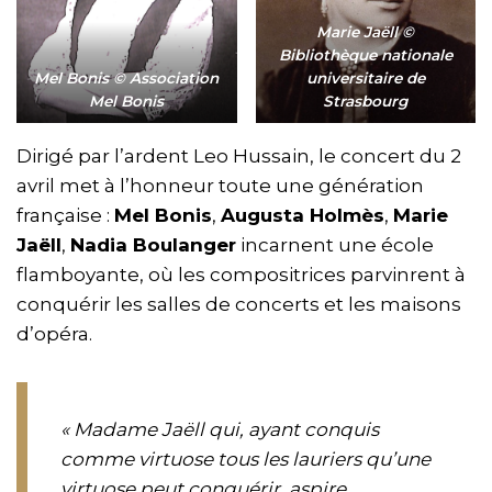
Marie Jaëll ©
Bibliothèque nationale
Mel Bonis © Association
universitaire de
Mel Bonis
Strasbourg
Dirigé par l’ardent Leo Hussain, le concert du 2
avril met à l’honneur toute une génération
française :
Mel Bonis
,
Augusta Holmès
,
Marie
Jaëll
,
Nadia Boulanger
incarnent une école
flamboyante, où les compositrices parvinrent à
conquérir les salles de concerts et les maisons
d’opéra.
«
Madame Jaëll qui, ayant conquis
comme virtuose tous les lauriers qu’une
virtuose peut conquérir, aspire