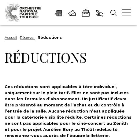
Panneau de gestion des cookies
Aller
Aller
Aller
Aller
Aller
au
à
à
au
au
Accueil
Réserver
Réductions
contenu
la
la
pied
plan
RÉDUCTIONS
principal
navigation
recherche
de
du
page
site
Ces réductions sont applicables à titre individuel,
uniquement sur le plein tarif. Elles ne sont pas incluses
dans les formules d’abonnement. Un justificatif devra
être présenté au moment de l’achat et du contrôle à
l’entrée de la salle. Aucune réduction n’est appliquée
pour la catégorie visibilité réduite. Certaines réductions
ne sont pas applicables pour le ciné-concert au Zénith
et pour le projet Aurélien Bory au Théâtredelacité,
renseignez-vous auprès de l’équipe billetterie.