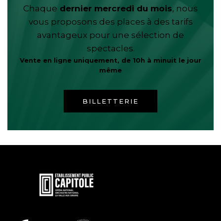
Chaque
dernier mercredi du mois
, nous
vous proposons des places à des tarifs
avantageux pour une sélection de
spectacles.
Vente en ligne uniquement, de 10h à minuit le jour
même
BILLETTERIE
En
savoir
plus