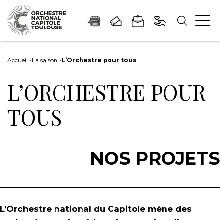
Panneau de gestion des cookies
Aller
Aller
Aller
Aller
Aller
au
à
à
au
au
Accueil
La saison
L’Orchestre pour tous
contenu
la
la
pied
plan
L’ORCHESTRE POUR
principal
navigation
recherche
de
du
page
site
TOUS
NOS PROJETS
L’Orchestre national du Capitole mène des