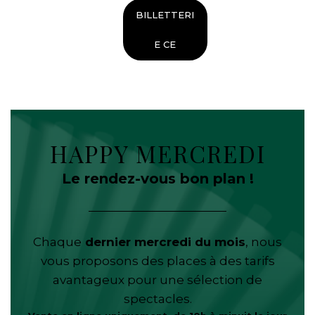
BILLETTERI
E CE
HAPPY MERCREDI
Le rendez-vous bon plan !
Chaque
dernier mercredi du mois
, nous
vous proposons des places à des tarifs
avantageux pour une sélection de
spectacles.