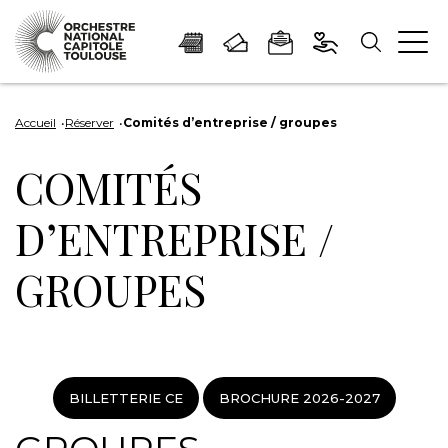
Panneau de gestion des cookies
Aller
Aller
Aller
Aller
Aller
au
à
à
au
au
Accueil
Réserver
Comités d’entreprise / groupes
contenu
la
la
pied
plan
COMITÉS
principal
navigation
recherche
de
du
page
site
D’ENTREPRISE /
GROUPES
BILLETTERIE CE
BROCHURE 2026-2027