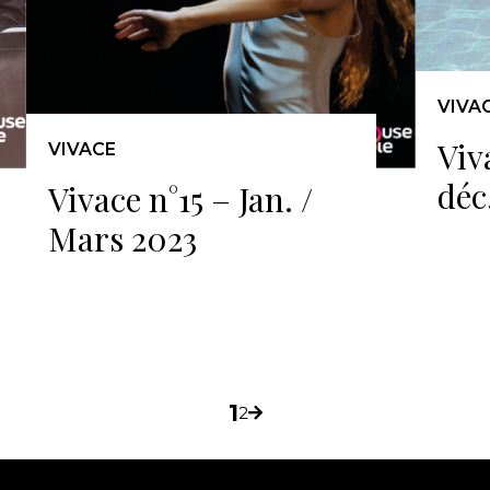
VIVA
Viv
VIVACE
déc
Vivace n°15 – Jan. /
Mars 2023
pagination
1
2
Page
Page
Page
suivante