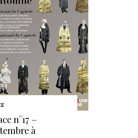
CE
ace n°17 –
tembre à