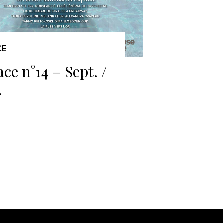
CE
ace n°14 – Sept. /
.