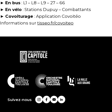
►
En bus
: L1 – L8 – L9 – 27 – 66
►
En vélo
: Stations Dupuy – Combattants
►
Covoiturage
: Application Covoitéo
Informations sur
tisseo.fr/covoiteo
En
savoir
plus
En
savoir
plus
Suivez-nous
Instagram
Facebook
YouTube
LinkedIn