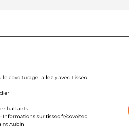
e covoiturage : allez-y avec Tisséo !
dier
Combattants
– Informations sur tisseo.fr/covoiteo
aint Aubin