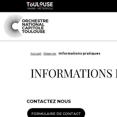
Panneau de gestion des cookies
Toulouse
métropole
Aller
Aller
au
à
Accueil
Réserver
Informations pratiques
contenu
la
principal
navig
INFORMATIONS 
CONTACTEZ NOUS
FORMULAIRE DE CONTACT