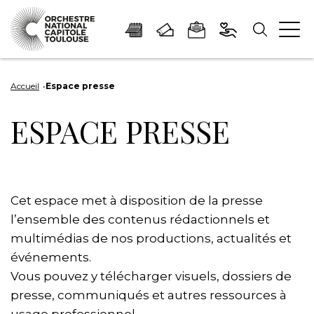
Panneau de gestion des cookies
Aller
Aller
Aller
Aller
Aller
au
à
à
au
au
Accueil
Espace presse
contenu
la
la
pied
plan
ESPACE PRESSE
principal
navigation
recherche
de
du
page
site
Cet espace met à disposition de la presse
l’ensemble des contenus rédactionnels et
multimédias de nos productions, actualités et
événements.
Vous pouvez y télécharger visuels, dossiers de
presse, communiqués et autres ressources à