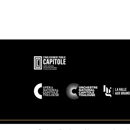
En
savoir
plus
En
savoir
plus
Contact
Espace presse
Recrutement