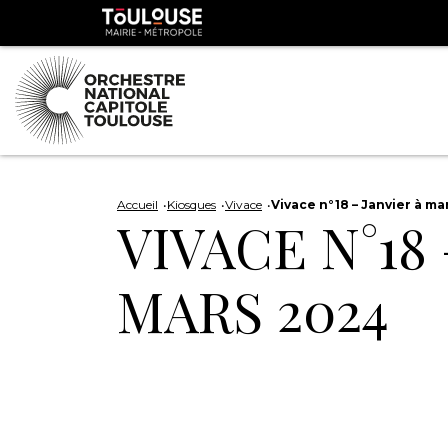
Panneau de gestion des cookies
Toulouse
métropole
Aller
Aller
au
à
Accueil
Kiosques
Vivace
Vivace n°18 – Janvier à ma
VIVACE N°18 
contenu
la
principal
navig
MARS 2024