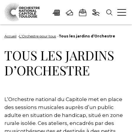
Panneau de gestion des cookies
Aller
Aller
Aller
Aller
Aller
au
à
à
au
au
Accueil
L’Orchestre pour tous
Tous les jardins d’Orchestre
contenu
la
la
pied
plan
TOUS LES JARDINS
principal
navigation
recherche
de
du
page
site
D’ORCHESTRE
L’Orchestre national du Capitole met en place
des sessions musicales auprès d’un public
adulte en situation de handicap, situé en zone
rurale isolée. Ces ateliers, encadrés par des
musicothérapeutes et destinés à des petits