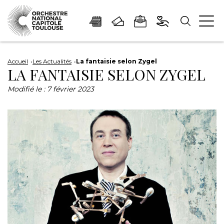
Panneau de gestion des cookies
Aller
Aller
Aller
Aller
Aller
au
à
à
au
au
Accueil
Les Actualités
La fantaisie selon Zygel
LA FANTAISIE SELON ZYGEL
contenu
la
la
pied
plan
principal
navigation
recherche
de
du
Modifié le :
7 février 2023
page
site