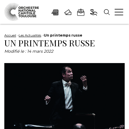
Panneau de gestion des cookies
Aller
Aller
Aller
Aller
Aller
au
à
à
au
au
Accueil
Les Actualités
Un printemps russe
UN PRINTEMPS RUSSE
contenu
la
la
pied
plan
principal
navigation
recherche
de
du
Modifié le :
14 mars 2022
page
site