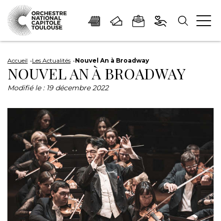
Panneau de gestion des cookies
Aller
Aller
Aller
Aller
Aller
au
à
à
au
au
Accueil
Les Actualités
Nouvel An à Broadway
NOUVEL AN À BROADWAY
contenu
la
la
pied
plan
principal
navigation
recherche
de
du
Modifié le :
19 décembre 2022
page
site