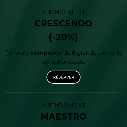
ABONNEMENT
CRESCENDO
(-20%)
Formule
composée
de
6
grands concerts
symphoniques.
RÉSERVER
ABONNEMENT
MAESTRO