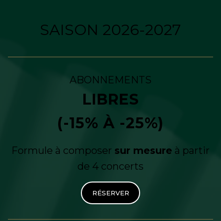
SAISON 2026-2027
ABONNEMENTS
LIBRES
(-15% À -25%)
Formule à composer
sur mesure
à partir
de 4 concerts
RÉSERVER