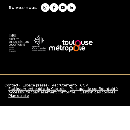
savoir
plus
Suivez-nous
Instagram
Facebook
YouTube
LinkedIn
Préfet
La
Accès
de
Région
au
la
Occitanie
siteToulouse
région
Pyrénées
métropole
Occitanie
-
Méditerranée
Contact
Espace presse
Recrutement
CGV
Etablissement public du Capitole
Politique de confidentialité
Accessibilité : partiellement conforme
Gestion des cookies
Plan du site