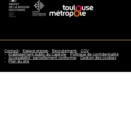
Préfet
La
Accès
de
Région
au
la
Occitanie
siteToulouse
région
Pyrénées
métropole
Occitanie
-
Méditerranée
Contact
Espace presse
Recrutement
CGV
Etablissement public du Capitole
Politique de confidentialité
Accessibilité : partiellement conforme
Gestion des cookies
Plan du site