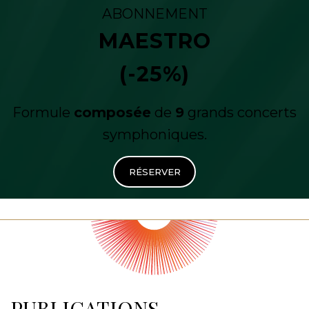
ABONNEMENT
MAESTRO
(-25%)
Formule
composée
de
9
grands concerts
symphoniques.
RÉSERVER
PUBLICATIONS