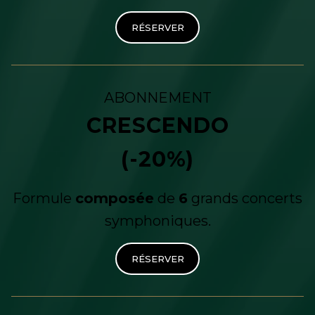
RÉSERVER
ABONNEMENT
CRESCENDO
(-20%)
Formule
composée
de
6
grands concerts
symphoniques.
RÉSERVER