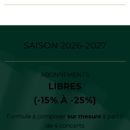
SAISON 2026-2027
ABONNEMENTS
LIBRES
(-15% À -25%)
Formule à composer
sur mesure
à partir
de 4 concerts