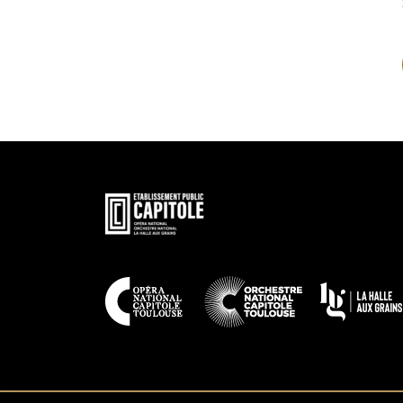
En
savoir
plus
En
savoir
plus