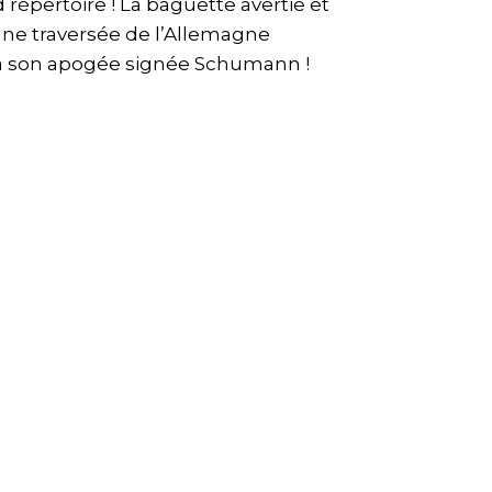
épertoire ! La baguette avertie et
ne traversée de l’Allemagne
 à son apogée signée Schumann !