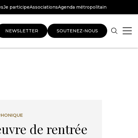
es
Je participe
Associations
Agenda métropolitain
NEWSLETTER
SOUTENEZ-NOUS
Aller
Aller
au
au
pied
plan
de
du
page
site
PHONIQUE
uvre de rentrée