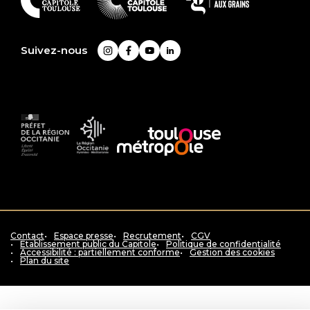
En
savoir
plus
Suivez-nous
Instagram
Facebook
YouTube
LinkedIn
Préfet
La
Accès
de
Région
au
la
Occitanie
siteToulouse
région
Pyrénées
métropole
Occitanie
-
Méditerranée
Contact
Espace presse
Recrutement
CGV
Etablissement public du Capitole
Politique de confidentialité
Accessibilité : partiellement conforme
Gestion des cookies
Plan du site