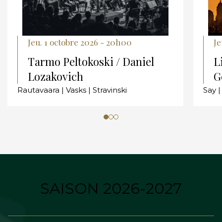
Jeu. 1 octobre 2026 - 20h00
Je
Tarmo Peltokoski / Daniel
L
Lozakovich
G
Rautavaara | Vasks | Stravinski
Say |
SAISON 2026-2027