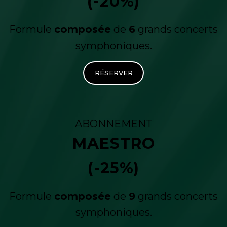
(-20%)
Formule
composée
de
6
grands concerts
symphoniques.
RÉSERVER
ABONNEMENT
MAESTRO
(-25%)
Formule
composée
de
9
grands concerts
symphoniques.