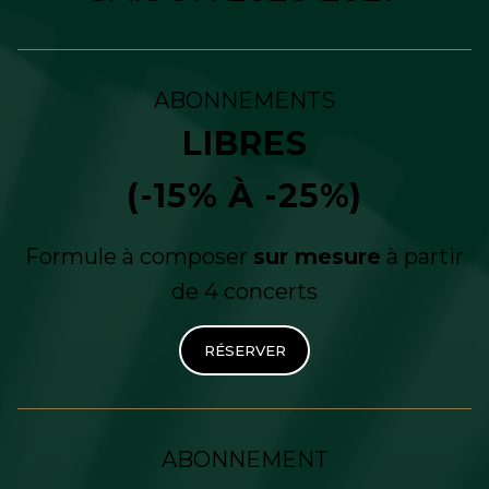
ABONNEMENTS
LIBRES
(-15% À -25%)
Formule à composer
sur mesure
à partir
de 4 concerts
RÉSERVER
ABONNEMENT