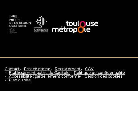
Préfet
La
Accès
de
Région
au
la
Occitanie
siteToulouse
région
Pyrénées
métropole
Occitanie
-
Méditerranée
Contact
Espace presse
Recrutement
CGV
Etablissement public du Capitole
Politique de confidentialité
Accessibilité : partiellement conforme
Gestion des cookies
Plan du site