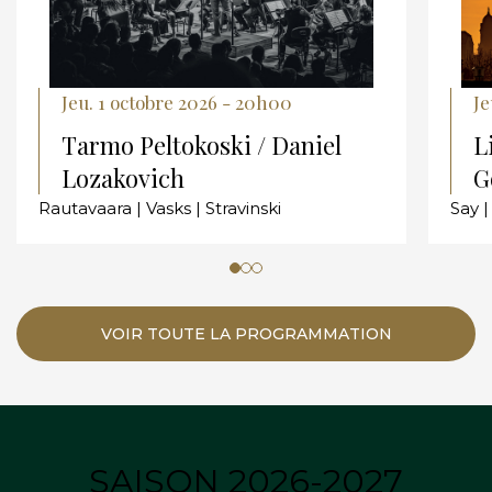
Jeu. 1 octobre 2026 - 20h00
Je
Tarmo Peltokoski / Daniel
L
Lozakovich
G
Rautavaara | Vasks | Stravinski
Say |
VOIR TOUTE LA PROGRAMMATION
SAISON 2026-2027