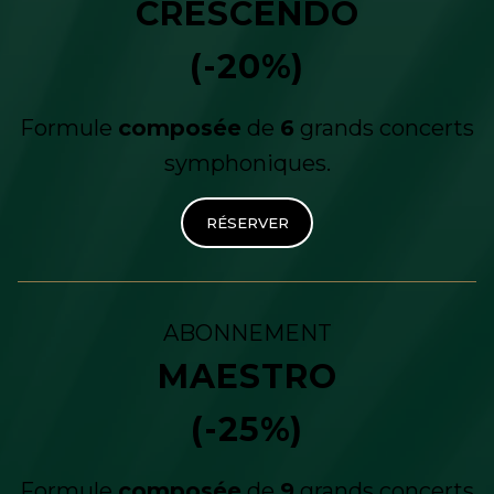
CRESCENDO
(-20%)
Formule
composée
de
6
grands concerts
symphoniques.
RÉSERVER
ABONNEMENT
MAESTRO
(-25%)
Formule
composée
de
9
grands concerts