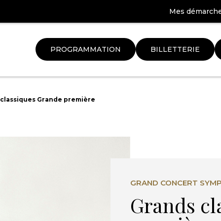
Mes démarch
PROGRAMMATION
BILLETTERIE
Aller
à
classiques Grande première
la
ation
recherche
GRAND CONCERT SYM
Grands cl