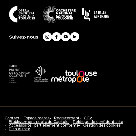
En
savoir
plus
Suivez-nous
Instagram
Facebook
YouTube
LinkedIn
Préfet
La
Accès
de
Région
au
la
Occitanie
siteToulouse
région
Pyrénées
métropole
Occitanie
-
Méditerranée
Contact
Espace presse
Recrutement
CGV
Etablissement public du Capitole
Politique de confidentialité
Accessibilité : partiellement conforme
Gestion des cookies
Plan du site