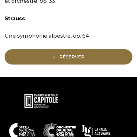
et orchestre, op. 33
Strauss
Une symphonie alpestre, op. 64
RÉSERVER
En
savoir
plus