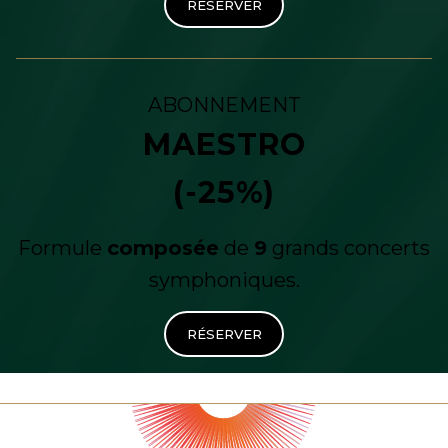
RÉSERVER
ABONNEMENT
MAESTRO
(-25%)
Formule
composée
de
9
grands concerts
symphoniques.
RÉSERVER