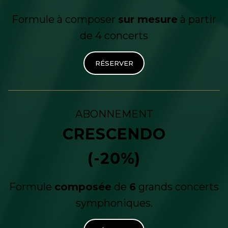
Formule à composer
sur mesure
à partir
de 4 concerts
RÉSERVER
ABONNEMENT
CRESCENDO
(-20%)
Formule
composée
de
6
grands concerts
symphoniques.