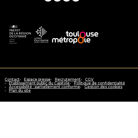
Instagram
Facebook
YouTube
LinkedIn
Préfet
La
Accès
de
Région
au
la
Occitanie
siteToulouse
région
Pyrénées
métropole
Occitanie
-
Méditerranée
Contact
Espace presse
Recrutement
CGV
Etablissement public du Capitole
Politique de confidentialité
Accessibilité : partiellement conforme
Gestion des cookies
Plan du site