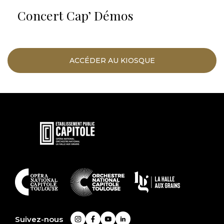
Concert Cap’ Démos
ACCÉDER AU KIOSQUE
En
savoir
plus
En
savoir
plus
Suivez-nous