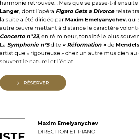
harmonie retrouvée… Mais que se passe-t-il ensuite ?
Langer
, dont l’opéra
Figaro Gets a Divorce
relate tr
la suite a été dirigée par
Maxim Emelyanychev,
qui 
autre œuvre mettant à distance le caractère volonti
Concerto n°23
, en ré mineur, tonalité le plus sou
La
Symphonie n°5
dite
« Réformation »
de
Mendel
artistique « rigoureuse » chez un autre musicien au
souvent le naturel et l’éclat.
RÉSERVER
Maxim Emelyanychev
DIRECTION ET PIANO
ISTE