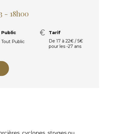
3 - 18h00
Public
Tarif
De 17 à 22€ / 5€
Tout Public
pour les -27 ans
rcières, cyclopes, stryges ou