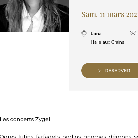
Sam. 11 mars 202
Lieu
Halle aux Grains
RÉSERVER
Les concerts Zygel
Ogres, lutins, farfadets, ondins, gnomes, démons, so