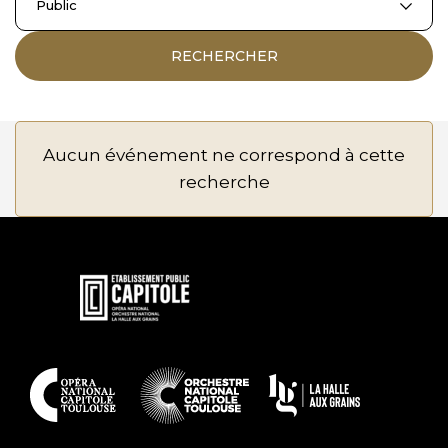
Public
RECHERCHER
Aucun événement ne correspond à cette
recherche
En
savoir
plus
En
savoir