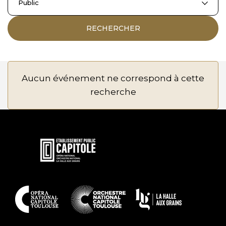
Public
RECHERCHER
Aucun événement ne correspond à cette
recherche
En
savoir
plus
En
savoir