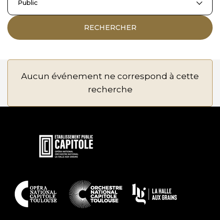
Public
RECHERCHER
Aucun événement ne correspond à cette
recherche
En
savoir
plus
En
savoir