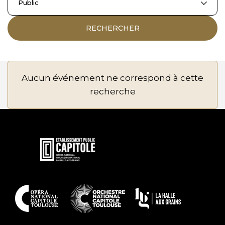
Public
RECHERCHER
Aucun événement ne correspond à cette
recherche
En
savoir
plus
En
savoir