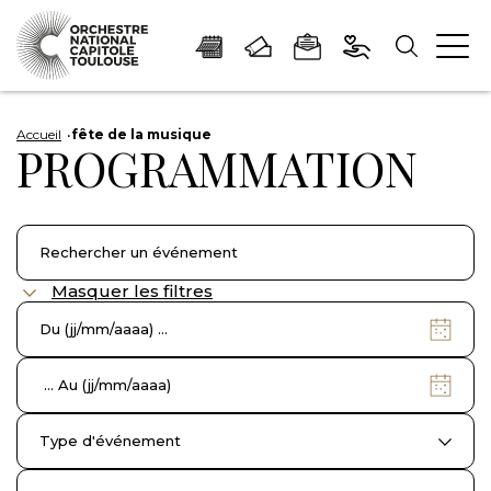
Panneau de gestion des cookies
Aller
Aller
Aller
Aller
Aller
au
à
à
au
au
Accueil
fête de la musique
PROGRAMMATION
contenu
la
la
pied
plan
principal
navigation
recherche
de
du
page
site
Masquer les filtres
Date
de
début
Date
de
fin
Type d'événement