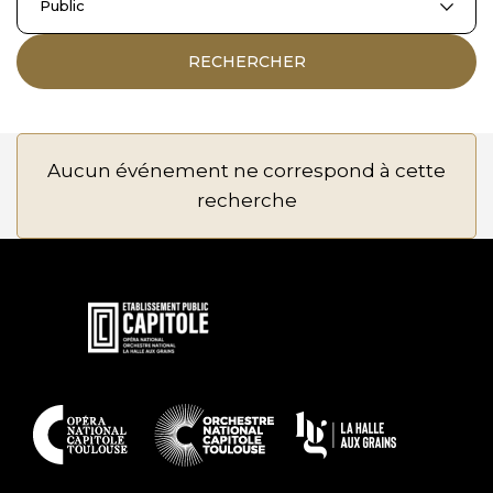
Public
RECHERCHER
Aucun événement ne correspond à cette
recherche
En
savoir
plus
En
savoir