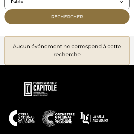
Public
RECHERCHER
Aucun événement ne correspond à cette
recherche
En
savoir
plus
En
savoir