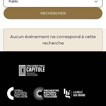
Public
RECHERCHER
Aucun événement ne correspond à cette
recherche
En
savoir
plus
En
savoir