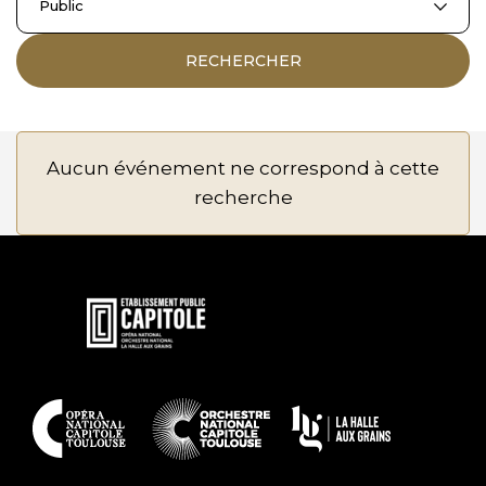
Public
RECHERCHER
Aucun événement ne correspond à cette
recherche
En
savoir
plus
En
savoir