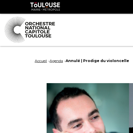
Panneau de gestion des cookies
Toulouse
métropole
Aller
Aller
au
à
Accueil
Agenda
Annulé | Prodige du violoncelle
contenu
la
principal
navig