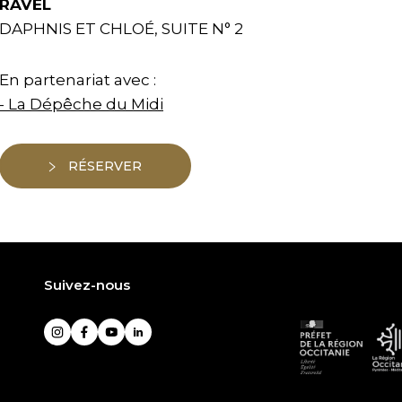
RAVEL
DAPHNIS ET CHLOÉ, SUITE N° 2
En partenariat avec :
- La Dépêche du Midi
RÉSERVER
Suivez-nous
Préfet
L
Instagram
Facebook
YouTube
LinkedIn
de
R
la
O