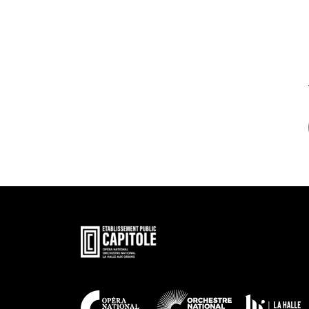
En
savoir
plus