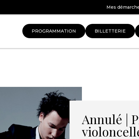
Mes démarch
PROGRAMMATION
BILLETTERIE
Aller
à
la
ation
recherche
Annulé | 
violoncell