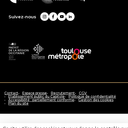
En
savoir
plus
Suivez-nous
Instagram
Facebook
YouTube
LinkedIn
Préfet
La
Accès
de
Région
au
la
Occitanie
siteToulouse
région
Pyrénées
métropole
Occitanie
-
Méditerranée
Contact
Espace presse
Recrutement
CGV
Etablissement public du Capitole
Politique de confidentialité
Accessibilité : partiellement conforme
Gestion des cookies
Plan du site