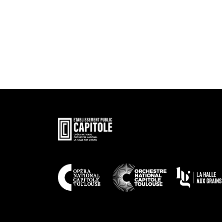
En
savoir
plus
En
savoir
plus