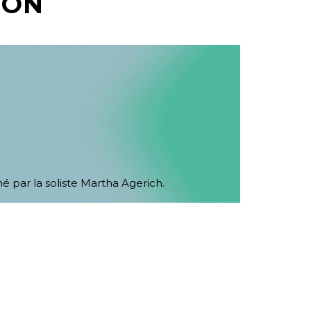
ION
par la soliste Martha Agerich.