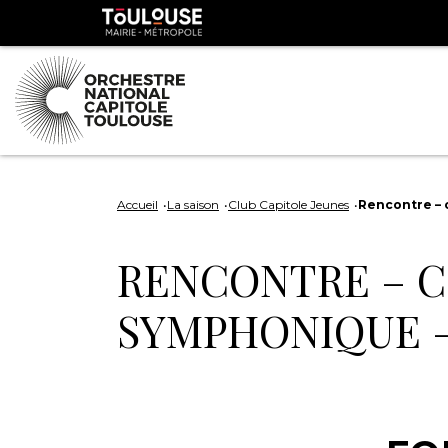
Panneau de gestion des cookies
Toulouse
métropole
Aller
Aller
au
à
Accueil
La saison
Club Capitole Jeunes
Rencontre – 
contenu
la
principal
navig
RENCONTRE – 
SYMPHONIQUE – 