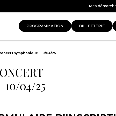
Mes démarch
PROGRAMMATION
BILLETTERIE
Aller
à
concert symphonique – 10/04/25
la
ation
recherche
CONCERT
10/04/25