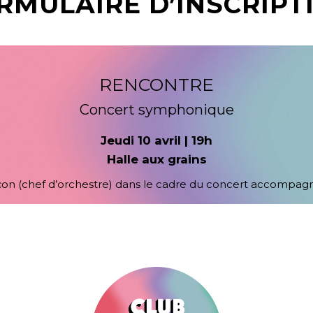
RMULAIRE D’INSCRIPT
RENCONTRE
Concert symphonique
Jeudi 10 avril | 19h
Halle aux grains
 (chef d’orchestre) dans le cadre du concert accompagné 