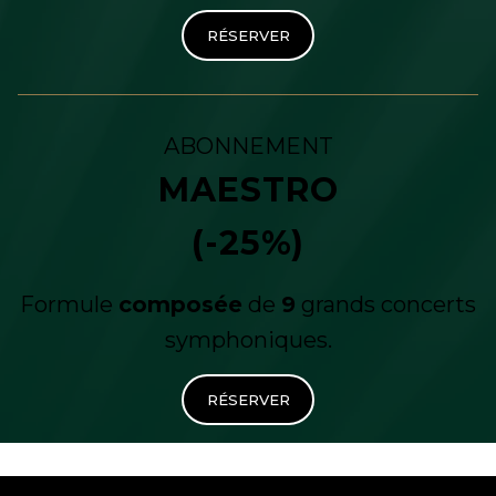
RÉSERVER
ABONNEMENT
MAESTRO
(-25%)
Formule
composée
de
9
grands concerts
symphoniques.
RÉSERVER