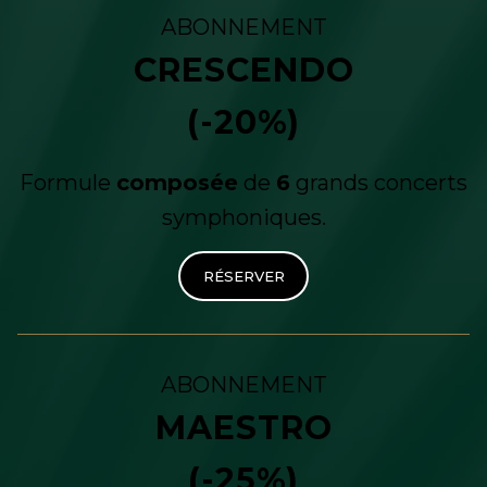
ABONNEMENT
CRESCENDO
(-20%)
Formule
composée
de
6
grands concerts
symphoniques.
RÉSERVER
ABONNEMENT
MAESTRO
(-25%)