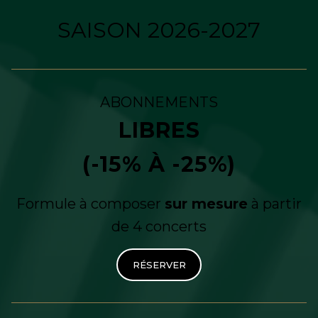
SAISON 2026-2027
ABONNEMENTS
LIBRES
(-15% À -25%)
Formule à composer
sur mesure
à partir
de 4 concerts
RÉSERVER