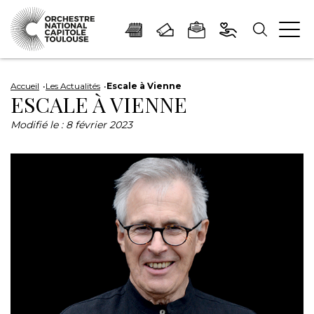
Panneau de gestion des cookies
Aller
Aller
Aller
Aller
Aller
au
à
à
au
au
Accueil
Les Actualités
Escale à Vienne
ESCALE À VIENNE
contenu
la
la
pied
plan
principal
navigation
recherche
de
du
Modifié le :
8 février 2023
page
site