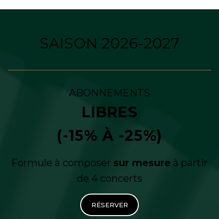
SAISON 2026-2027
ABONNEMENTS
LIBRES
(-15% À -25%)
Formule à composer
sur mesure
à partir
de 4 concerts
RÉSERVER