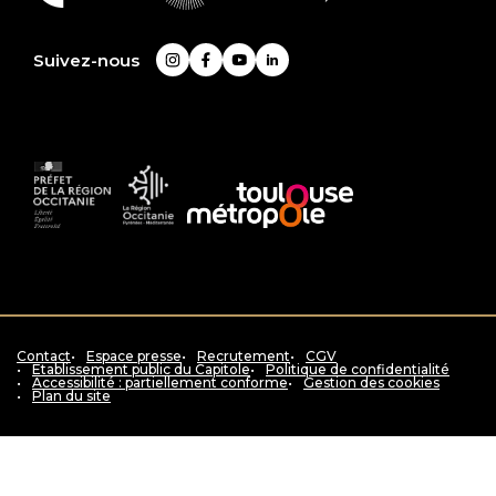
En
savoir
plus
Suivez-nous
Instagram
Facebook
YouTube
LinkedIn
Préfet
La
Accès
de
Région
au
la
Occitanie
siteToulouse
région
Pyrénées
métropole
Occitanie
-
Méditerranée
Contact
Espace presse
Recrutement
CGV
Etablissement public du Capitole
Politique de confidentialité
Accessibilité : partiellement conforme
Gestion des cookies
Plan du site