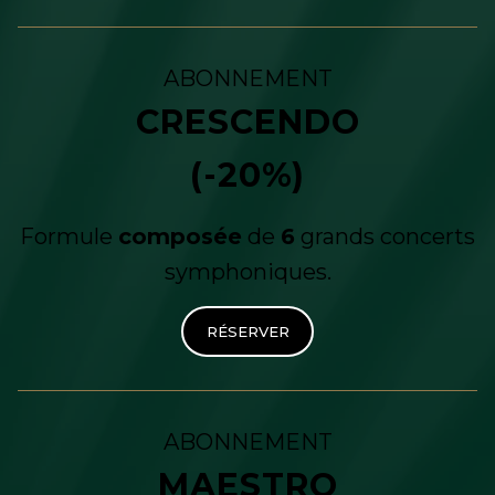
ABONNEMENT
CRESCENDO
(-20%)
Formule
composée
de
6
grands concerts
symphoniques.
RÉSERVER
ABONNEMENT
MAESTRO