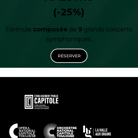
(-25%)
Formule
composée
de
9
grands concerts
symphoniques.
RÉSERVER
En
savoir
plus