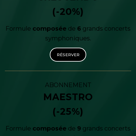
(-20%)
Formule
composée
de
6
grands concerts
symphoniques.
RÉSERVER
ABONNEMENT
MAESTRO
(-25%)
Formule
composée
de
9
grands concerts