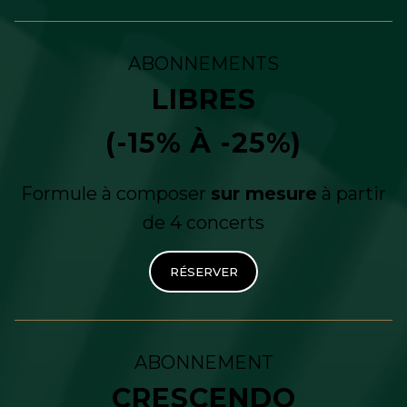
ABONNEMENTS
LIBRES
(-15% À -25%)
Formule à composer
sur mesure
à partir
de 4 concerts
RÉSERVER
ABONNEMENT
CRESCENDO