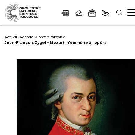
Panneau de gestion des cookies
Aller
Aller
Aller
Aller
Aller
au
à
à
au
au
Accueil
Agenda
Concert fantaisie
Jean-François Zygel – Mozart m’emmène à l’opéra !
contenu
la
la
pied
plan
principal
navigation
recherche
de
du
page
site