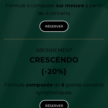
Formule à composer
sur mesure
à partir
de 4 concerts
RÉSERVER
ABONNEMENT
CRESCENDO
(-20%)
Formule
composée
de
6
grands concerts
symphoniques.
RÉSERVER