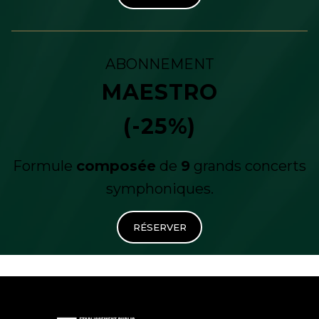
ABONNEMENT
MAESTRO
(-25%)
Formule
composée
de
9
grands concerts
symphoniques.
RÉSERVER