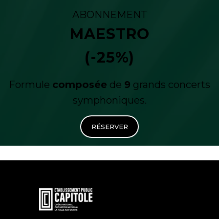
ABONNEMENT
MAESTRO
(-25%)
Formule
composée
de
9
grands concerts
symphoniques.
RÉSERVER
En
savoir