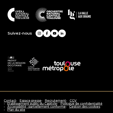
plus
En
savoir
plus
Suivez-nous
Instagram
Facebook
YouTube
LinkedIn
Préfet
La
Accès
de
Région
au
la
Occitanie
siteToulouse
région
Pyrénées
métropole
Occitanie
-
Méditerranée
Contact
Espace presse
Recrutement
CGV
Etablissement public du Capitole
Politique de confidentialité
Accessibilité : partiellement conforme
Gestion des cookies
Plan du site