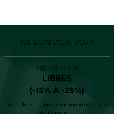
SAISON 2026-2027
ABONNEMENTS
LIBRES
(-15% À -25%)
Formule à composer
sur mesure
à partir
de 4 concerts