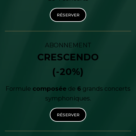
RÉSERVER
ABONNEMENT
CRESCENDO
(-20%)
Formule
composée
de
6
grands concerts
symphoniques.
RÉSERVER