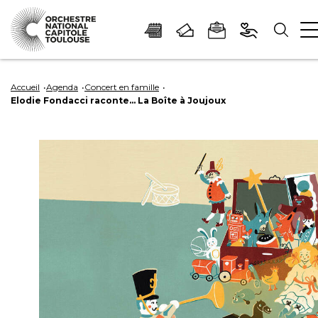
Panneau de gestion des cookies
Aller
Aller
Aller
Aller
Aller
au
à
à
au
au
Accueil
Agenda
Concert en famille
Elodie Fondacci raconte… La Boîte à Joujoux
contenu
la
la
pied
plan
principal
navigation
recherche
de
du
page
site