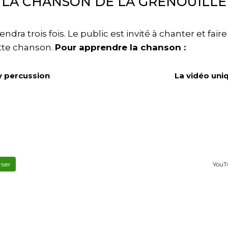
LA CHANSON DE LA GRENOUILLE
ra trois fois. Le public est invité à chanter et fair
ette chanson.
Pour apprendre la chanson :
y percussion
La vidéo un
iser
YouTu