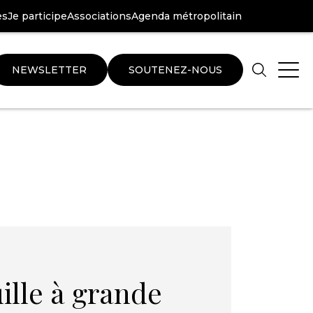
es
Je participe
Associations
Agenda métropolitain
NEWSLETTER
SOUTENEZ-NOUS
Aller
Aller
au
au
pied
plan
de
du
page
site
ille à grande