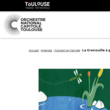
Panneau de gestion des cookies
Toulouse
métropole
Aller
Aller
au
à
Accueil
Agenda
Concert en famille
La Grenouille à
contenu
la
principal
navig