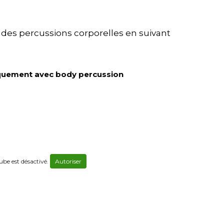
e des percussions corporelles en suivant
iquement avec body percussion
be est désactivé.
Autoriser