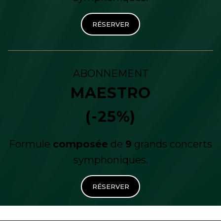
RÉSERVER
ABONNEMENT
MAESTRO
(-25%)
Formule
composée
de
9
grands concerts
symphoniques.
RÉSERVER