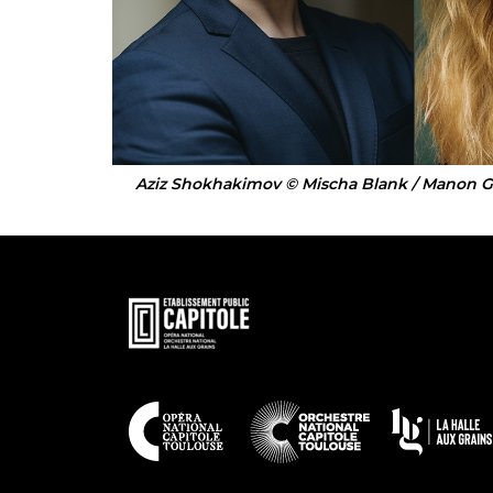
Aziz Shokhakimov © Mischa Blank / Manon Ga
En
savoir
plus
En
savoir