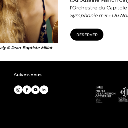
toulousaine Manon Galy
l’Orchestre du Capitole
Symphonie n°9 « Du No
RÉSERVER
ly © Jean-Baptiste Millot
Suivez-nous
Préfet
L
Instagram
Facebook
YouTube
LinkedIn
de
R
la
O
région
P
Occitani
-
M