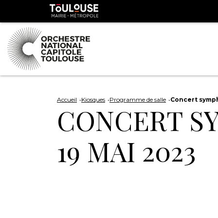
Panneau de gestion des cookies
Toulouse
métropole
Aller
Aller
au
à
Accueil
Kiosques
Programme de salle
Concert symph
CONCERT S
contenu
la
principal
navig
19 MAI 2023