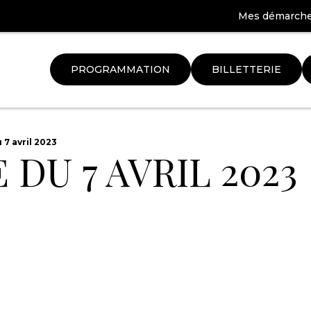
Mes démarch
PROGRAMMATION
BILLETTERIE
Aller
à
7 avril 2023
DU 7 AVRIL 2023
la
ation
recherche