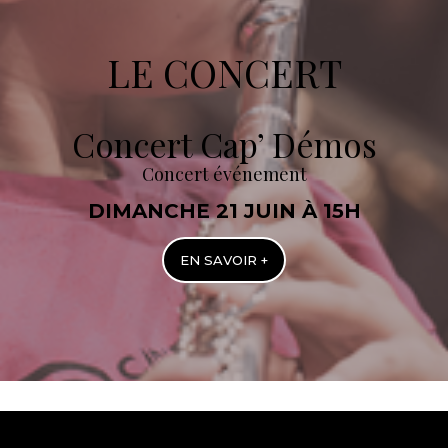
LE CONCERT
Concert Cap’ Démos
Concert événement
DIMANCHE 21 JUIN À 15H
EN SAVOIR +