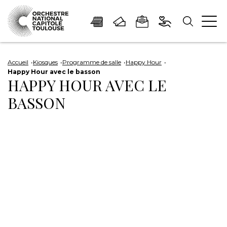
Panneau de gestion des cookies
Aller
Aller
Aller
Aller
Aller
au
à
à
au
au
Accueil
Kiosques
Programme de salle
Happy Hour
Happy Hour avec le basson
contenu
la
la
pied
plan
HAPPY HOUR AVEC LE
principal
navigation
recherche
de
du
BASSON
page
site