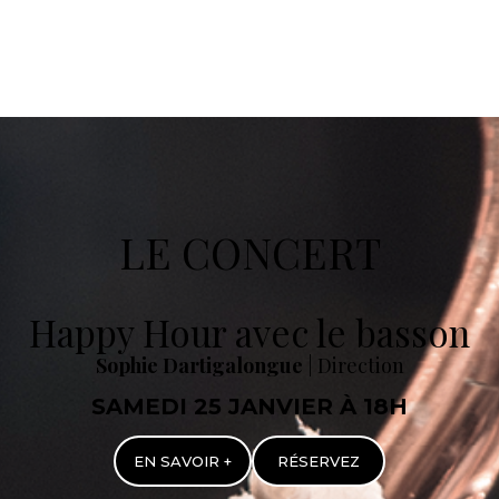
LE CONCERT
Happy Hour avec le basson
Sophie Dartigalongue
| Direction
SAMEDI 25 JANVIER À 18H
EN SAVOIR +
RÉSERVEZ