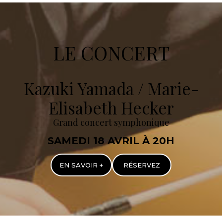
LE CONCERT
Kazuki Yamada / Marie-
Elisabeth Hecker
Grand concert symphonique
SAMEDI 18 AVRIL À 20H
EN SAVOIR +
RÉSERVEZ