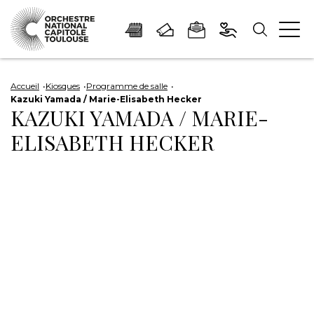
Panneau de gestion des cookies
Aller
Aller
Aller
Aller
Aller
au
à
à
au
au
Accueil
Kiosques
Programme de salle
Kazuki Yamada / Marie-Elisabeth Hecker
contenu
la
la
pied
plan
KAZUKI YAMADA / MARIE-
principal
navigation
recherche
de
du
ELISABETH HECKER
page
site